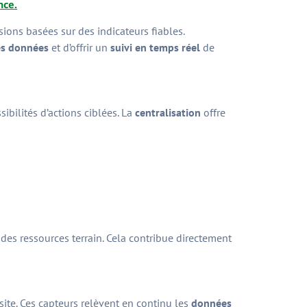
nce.
isions basées sur des indicateurs fiables.
es données
et d’offrir un
suivi en temps réel
de
ibilités d’actions ciblées. La
centralisation
offre
 des ressources terrain. Cela contribue directement
ite. Ces capteurs relèvent en continu les
données