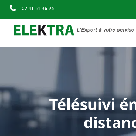
02 41 61 36 96
Télésuivi én
distan