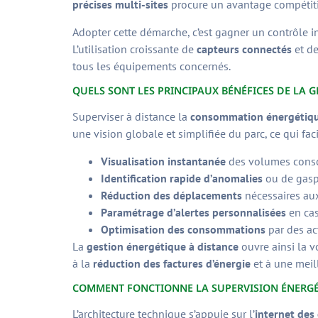
précises multi-sites
procure un avantage compétiti
Adopter cette démarche, c’est gagner un contrôle i
L’utilisation croissante de
capteurs connectés
et de
tous les équipements concernés.
QUELS SONT LES PRINCIPAUX BÉNÉFICES DE LA G
Superviser à distance la
consommation énergétiq
une vision globale et simplifiée du parc, ce qui fac
Visualisation instantanée
des volumes consom
Identification rapide d’anomalies
ou de gaspi
Réduction des déplacements
nécessaires aux
Paramétrage d’alertes personnalisées
en cas
Optimisation des consommations
par des ac
La
gestion énergétique à distance
ouvre ainsi la v
à la
réduction des factures d’énergie
et à une meill
COMMENT FONCTIONNE LA SUPERVISION ÉNERGÉT
L’architecture technique s’appuie sur l’
internet des 