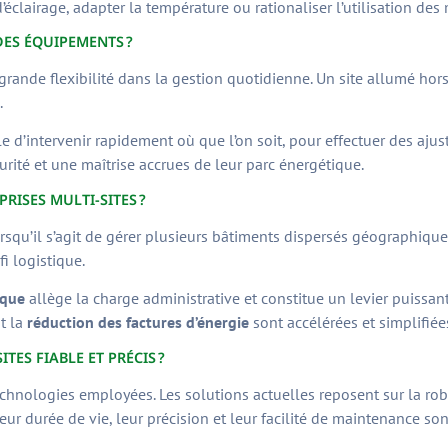
’éclairage, adapter la température ou rationaliser l’utilisation de
DES ÉQUIPEMENTS ?
grande flexibilité dans la gestion quotidienne. Un site allumé h
.
ple d’intervenir rapidement où que l’on soit, pour effectuer des aj
rité et une maîtrise accrues de leur parc énergétique.
RISES MULTI-SITES ?
rsqu’il s’agit de gérer plusieurs bâtiments dispersés géographiqu
i logistique.
ique
allège la charge administrative et constitue un levier puissa
t la
réduction des factures d’énergie
sont accélérées et simplifiée
TES FIABLE ET PRÉCIS ?
hnologies employées. Les solutions actuelles reposent sur la ro
 Leur durée de vie, leur précision et leur facilité de maintenance so