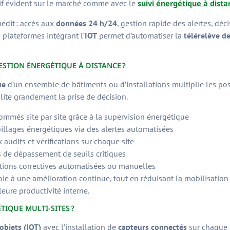
f évident sur le marché comme avec le
suivi énergétique à dista
nédit : accès aux
données 24 h/24
, gestion rapide des alertes, déc
 plateformes intégrant l’
IOT
permet d’automatiser la
télérelève d
ESTION ÉNERGÉTIQUE À DISTANCE ?
ue
d’un ensemble de bâtiments ou d’installations multiplie les poss
ilite grandement la prise de décision.
més site par site grâce à la supervision énergétique
llages énergétiques via des alertes automatisées
 audits et vérifications sur chaque site
 de dépassement de seuils critiques
tions correctives automatisées ou manuelles
oie à une amélioration continue, tout en réduisant la mobilisation
eure productivité interne.
IQUE MULTI-SITES ?
objets (IOT)
avec l’installation de
capteurs connectés
sur chaque s