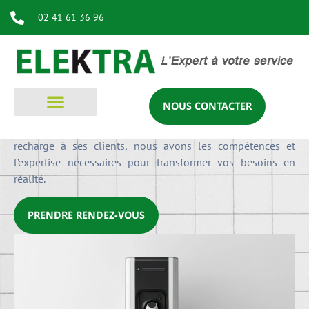
d’installateurs IRVE certifiés, nous garantissons des
02 41 61 36 96
installations conformes et adaptées à vos besoins
spécifiques.
En tant qu’installateur de borne de recharge,
Elektra
propose des solutions «
adaptées » qui couvrent tous les
aspects de l’installation de borne électrique. Que vous
NOUS CONTACTER
soyez un particulier souhaitant installer une borne chez
vous ou une entreprise cherchant à offrir des solutions de
recharge à ses clients, nous avons les compétences et
l’expertise nécessaires pour transformer vos besoins en
réalité.
PRENDRE RENDEZ-VOUS